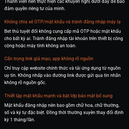
Thành viên nên thực hiện các khuyến nghị dưới đây để bảo
đảm quyền riêng tư của mình.
Không chia sẻ OTP/mật khẩu và tránh đăng nhập máy lạ
Bet thủ tuyệt đối không cung cấp mã OTP hoặc mật khẩu
cho bất kỳ ai. Tránh đăng nhập tài khoản trên thiết bị công
cộng hoặc máy tính không an toàn.
Cẩn trọng link giả mạo, app không rõ nguồn
Chỉ truy cập website chính thức và tải ứng dụng từ nguồn
uy tín. Không nhấp vào đường link được gửi qua tin nhắn
không rõ nguồn gốc.
Thiết lập mật khẩu mạnh và bật lớp bảo mật bổ sung
Mật khẩu đăng nhập nên bao gồm chữ hoa, chữ thường,
số và ký tự đặc biệt. Đồng thời thường xuyên thay đổi định
kỳ 1 tháng/lần.