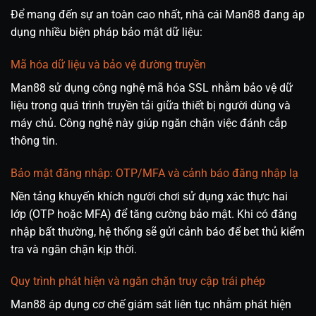
Để mang đến sự an toàn cao nhất, nhà cái Man88 đang áp
dụng nhiều biện pháp bảo mật dữ liệu:
Mã hóa dữ liệu và bảo vệ đường truyền
Man88 sử dụng công nghệ mã hóa SSL nhằm bảo vệ dữ
liệu trong quá trình truyền tải giữa thiết bị người dùng và
máy chủ. Công nghệ này giúp ngăn chặn việc đánh cắp
thông tin.
Bảo mật đăng nhập: OTP/MFA và cảnh báo đăng nhập lạ
Nền tảng khuyến khích người chơi sử dụng xác thực hai
lớp (OTP hoặc MFA) để tăng cường bảo mật. Khi có đăng
nhập bất thường, hệ thống sẽ gửi cảnh báo để bet thủ kiểm
tra và ngăn chặn kịp thời.
Quy trình phát hiện và ngăn chặn truy cập trái phép
Man88 áp dụng cơ chế giám sát liên tục nhằm phát hiện