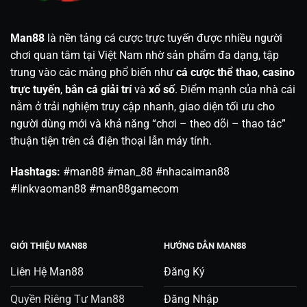
Man88
là nền tảng cá cược trực tuyến được nhiều người
chơi quan tâm tại Việt Nam nhờ sản phẩm đa dạng, tập
trung vào các mảng phổ biến như
cá cược thể thao
,
casino
trực tuyến
,
bắn cá giải trí
và
xổ số
. Điểm mạnh của nhà cái
nằm ở trải nghiệm truy cập nhanh, giao diện tối ưu cho
người dùng mới và khả năng “chơi – theo dõi – thao tác”
thuận tiện trên cả điện thoại lẫn máy tính.
Hashtags:
#man88 #man_88 #nhacaiman88
#linkvaoman88 #man88gamecom
GIỚI THIỆU MAN88
HƯỚNG DẪN MAN88
Liên Hệ Man88
Đăng Ký
Quyền Riêng Tư Man88
Đăng Nhập