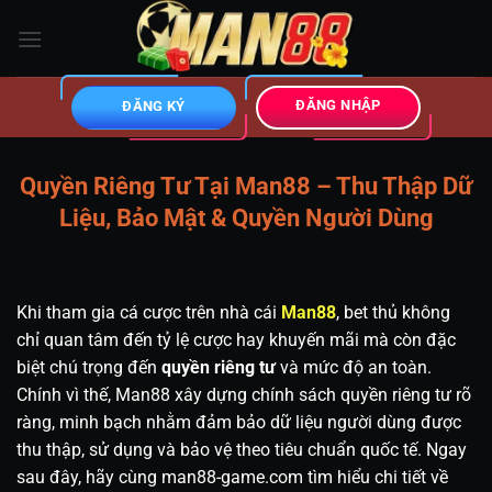
Bỏ
qua
nội
dung
ĐĂNG NHẬP
ĐĂNG KÝ
Quyền Riêng Tư Tại Man88 – Thu Thập Dữ
Liệu, Bảo Mật & Quyền Người Dùng
Khi tham gia cá cược trên nhà cái
Man88
, bet thủ không
chỉ quan tâm đến tỷ lệ cược hay khuyến mãi mà còn đặc
biệt chú trọng đến
quyền riêng tư
và mức độ an toàn.
Chính vì thế, Man88 xây dựng chính sách quyền riêng tư rõ
ràng, minh bạch nhằm đảm bảo dữ liệu người dùng được
thu thập, sử dụng và bảo vệ theo tiêu chuẩn quốc tế. Ngay
sau đây, hãy cùng man88-game.com tìm hiểu chi tiết về