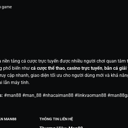
ệm game
à nền tảng cá cược trực tuyến được nhiều người chơi quan tâm 
g phổ biến như
cá cược thể thao
,
casino trực tuyến
,
bắn cá giải 
ruy cập nhanh, giao diện tối ưu cho người dùng mới và khả năng 
i lẫn máy tính.
s:
#man88 #man_88 #nhacaiman88 #linkvaoman88 #man88
ẪN MAN88
THÔNG TIN LIÊN HỆ