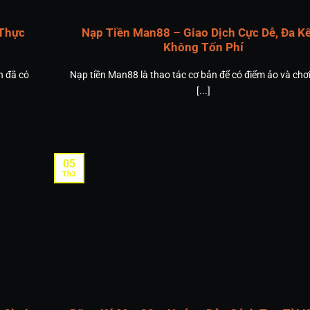
 Thực
Nạp Tiền Man88 – Giao Dịch Cực Dễ, Đa K
Không Tốn Phí
n đã có
Nạp tiền Man88 là thao tác cơ bản để có điểm ảo và ch
[...]
05
Th3