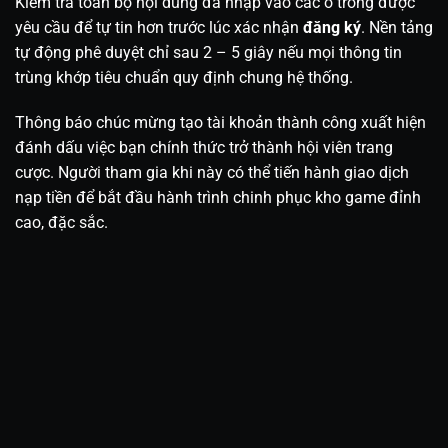
Kiểm tra toàn bộ nội dung đã nhập vào các ô trống được
yêu cầu để tự tin hơn trước lúc xác nhận
đăng ký
. Nền tảng
tự động phê duyệt chỉ sau 2 – 5 giây nếu mọi thông tin
trùng khớp tiêu chuẩn quy định chung hệ thống.
Thông báo chúc mừng tạo tài khoản thành công xuất hiện
đánh dấu việc bạn chính thức trở thành hội viên trang
cược. Người tham gia khi này có thể tiến hành giao dịch
nạp tiền để bắt đầu hành trình chinh phục kho game đỉnh
cao, đặc sắc.