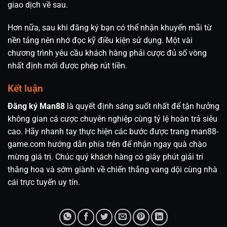
giao dịch về sau.
Hơn nữa, sau khi đăng ký bạn có thể nhận khuyến mãi từ
nền tảng nên nhớ đọc kỹ điều kiện sử dụng. Một vài
chương trình yêu cầu khách hàng phải cược đủ số vòng
nhất định mới được phép rút tiền.
Kết luận
Đăng ký Man88
là quyết định sáng suốt nhất để tận hưởng
không gian cá cược chuyên nghiệp cùng tỷ lệ hoàn trả siêu
cao. Hãy nhanh tay thực hiện các bước được trang man88-
game.com hướng dẫn phía trên để nhận ngay quà chào
mừng giá trị. Chúc quý khách hàng có giây phút giải trí
thăng hoa và sớm giành về chiến thắng vang dội cùng nhà
cái trực tuyến uy tín.