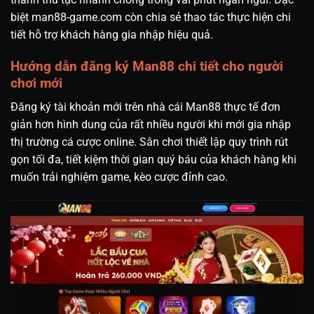
biệt man88-game.com còn chia sẻ thao tác thực hiện chi
tiết hỗ trợ khách hàng gia nhập hiệu quả.
Hướng dẫn đăng ký Man88 chi tiết cho người
chơi mới
Đăng ký tài khoản mới trên nhà cái Man88 thực tế đơn
giản hơn hình dung của rất nhiều người khi mới gia nhập
thị trường cá cược online. Sân chơi thiết lập quy trình rút
gọn tối đa, tiết kiệm thời gian quý báu của khách hàng khi
muốn trải nghiệm game, kèo cược đỉnh cao.