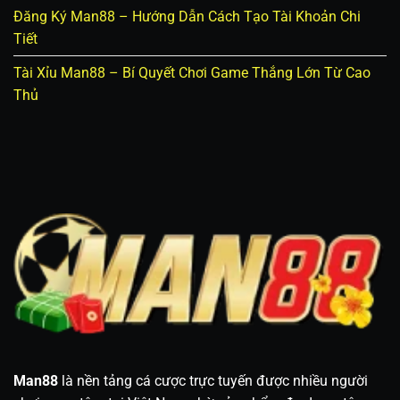
Đăng Ký Man88 – Hướng Dẫn Cách Tạo Tài Khoản Chi
Tiết
Tài Xỉu Man88 – Bí Quyết Chơi Game Thắng Lớn Từ Cao
Thủ
Man88
là nền tảng cá cược trực tuyến được nhiều người